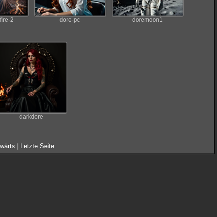
ire-2
dore-pc
doremoon1
darkdore
wärts
|
Letzte Seite