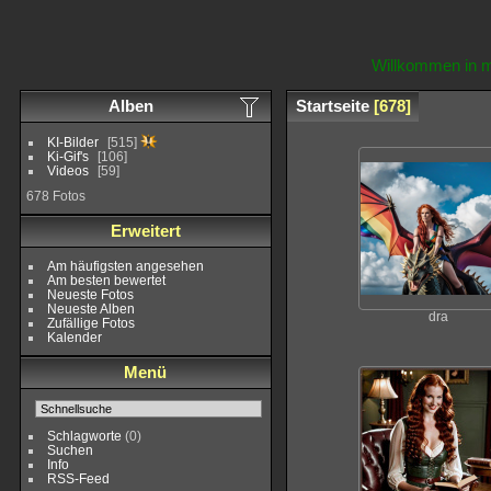
Willkommen in m
Alben
Startseite
678
KI-Bilder
515
Ki-Gif's
106
Videos
59
678 Fotos
Erweitert
Am häufigsten angesehen
Am besten bewertet
Neueste Fotos
Neueste Alben
dra
Zufällige Fotos
Kalender
Menü
Schlagworte
(0)
Suchen
Info
RSS-Feed