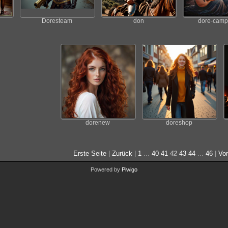
Doresteam
don
dore-campf
dorenew
doreshop
Erste Seite
|
Zurück
|
1
...
40
41
42
43
44
...
46
|
Vor
Powered by
Piwigo