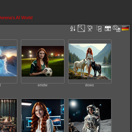
orena's AI World
t
emdw
dowo