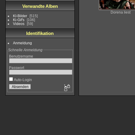
Verwandte Alben
Dorena liest
KI-Bilder
515
Ki-Gif's
106
Videos
59
Identifikation
Anmeldung
Schnelle Anmeldung
Benutzername
Passwort
Auto-Login