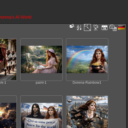
orena's AI World
rk-1
paint-1
Dorena-Rainbow1