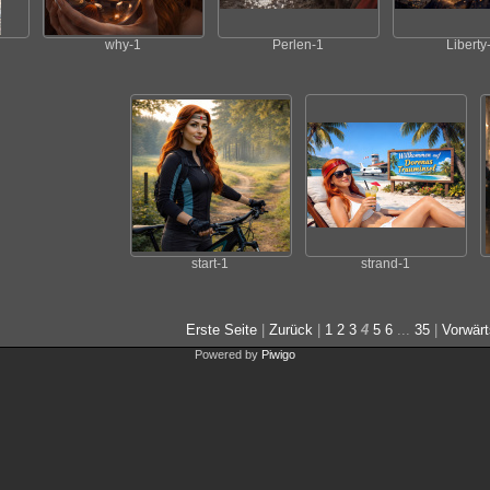
why-1
Perlen-1
Liberty
start-1
strand-1
Erste Seite
|
Zurück
|
1
2
3
4
5
6
...
35
|
Vorwärt
Powered by
Piwigo