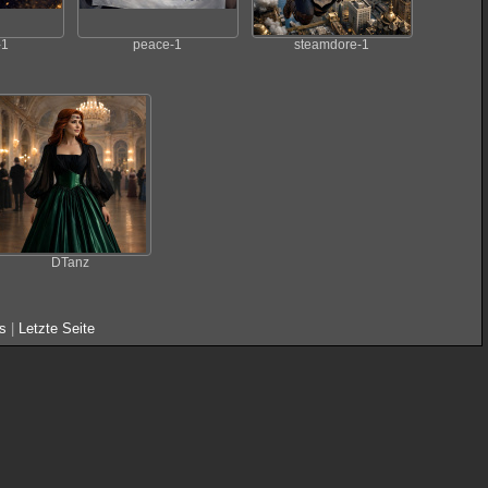
-1
peace-1
steamdore-1
DTanz
s
|
Letzte Seite