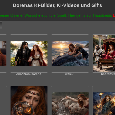
Dorenas KI-Bilder, KI-Videos und Gif's
einer Galerie! Wünsche euch viel Spaß. Hier gehts zur Hauptseite:
D
Anachron-Dorena
wale-1
baerensta