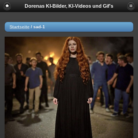
Dorenas KI-Bilder, KI-Videos und Gif's
Startseite
/
sad-1