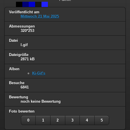
Veröffentlicht am
Mittwoch 21 Mai 2025
Abmessungen
320*253
Datei
l.gif
Dateigröße
2871 kB
Alben
Ki-Gif's
Besuche
6841
Bewertung
noch keine Bewertung
Foto bewerten
0
1
2
3
4
5