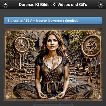
Dorenas KI-Bilder, KI-Videos und Gif's
Startseite
/
15 Am besten bewertet
/
timeless