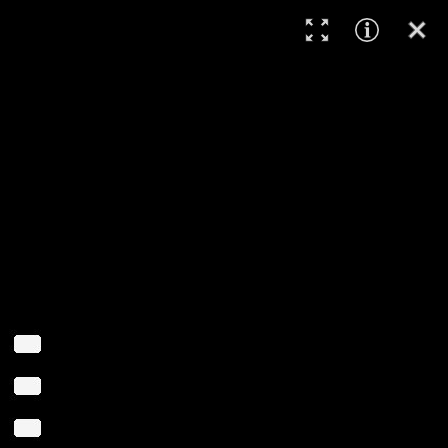
orena's AI World
389/677