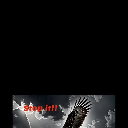
Dorenas KI-Bilder, KI-Videos und Gif's
einer Galerie! Wünsche euch viel Spaß. Hier gehts zur Hauptseite:
D
Powered by
Piwigo