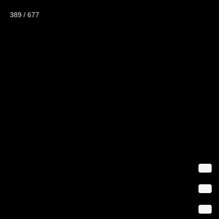
389 / 677
Willkommen in m
stop it
[
Slideshow stoppen
]