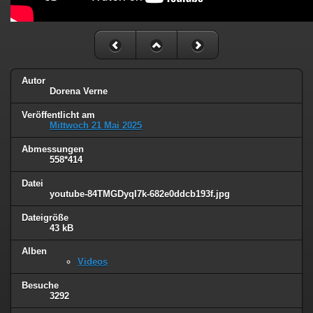
Autor
Dorena Verne
Veröffentlicht am
Mittwoch 21 Mai 2025
Abmessungen
558*414
Datei
youtube-84TMGDyqI7k-682e0ddcb193f.jpg
Dateigröße
43 kB
Alben
Videos
Besuche
3292